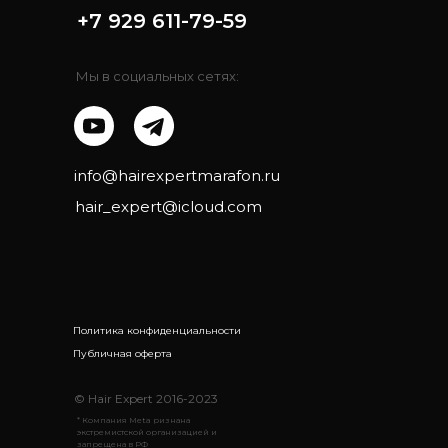
+7 929 611-79-59
Мы в социальных сетях:
info@hairexpertmarafon.ru
hair_expert@icloud.com
Политика конфиденциальности
Публичная оферта
© Hair Expert 2016-2023
* Компания Meta ризнана
экстремистской организацией и
запрещена в РФ