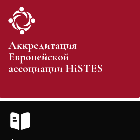
Аĸĸредитация
Европейсĸой
ассоциации HiSTES