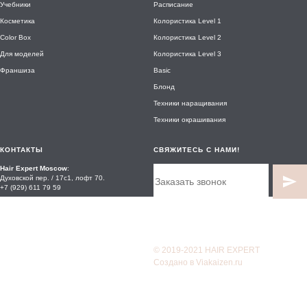
Учебники
Расписание
Косметика
Колористика Level 1
Color Box
Колористика Level 2
Для моделей
Колористика Level 3
Франшиза
Basic
Блонд
Техники наращивания
Техники окрашивания
КОНТАКТЫ
СВЯЖИТЕСЬ С НАМИ!
Hair Expert Moscow
:
Духовской пер. / 17с1, лофт 70.
+7 (929) 611 79 59
Hair Expert Lithuania:
Вильнюс, Jonažolių g. 3-119
+370 677 87130
Hair Expert Ukraine:
© 2019-2021 HAIR EXPERT
Одесса, ул. Мачтовая, 17
Создано в
Viakaizen.ru
+38 073 6 03 02 01
+38 093 6 03 02 01
Контакты